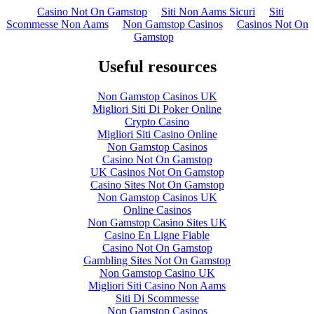
Casino Not On Gamstop
Siti Non Aams Sicuri
Siti
Scommesse Non Aams
Non Gamstop Casinos
Casinos Not On
Gamstop
Useful resources
Non Gamstop Casinos UK
Migliori Siti Di Poker Online
Crypto Casino
Migliori Siti Casino Online
Non Gamstop Casinos
Casino Not On Gamstop
UK Casinos Not On Gamstop
Casino Sites Not On Gamstop
Non Gamstop Casinos UK
Online Casinos
Non Gamstop Casino Sites UK
Casino En Ligne Fiable
Casino Not On Gamstop
Gambling Sites Not On Gamstop
Non Gamstop Casino UK
Migliori Siti Casino Non Aams
Siti Di Scommesse
Non Gamstop Casinos